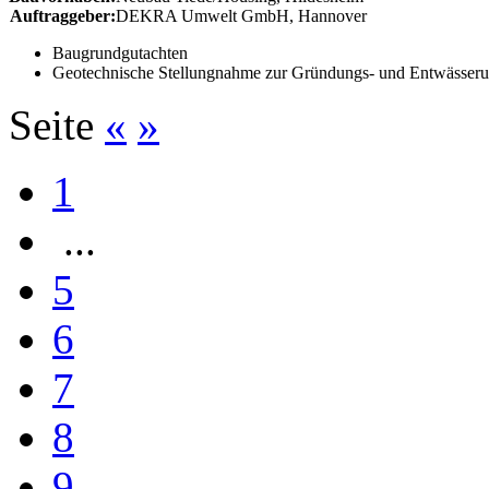
Auftraggeber:
DEKRA Umwelt GmbH, Hannover
Baugrundgutachten
Geotechnische Stellungnahme zur Gründungs- und Entwässerun
Seite
«
»
1
...
5
6
7
8
9